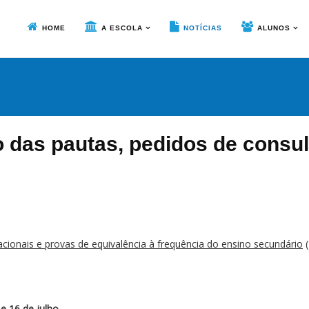
HOME
A ESCOLA
NOTÍCIAS
ALUNOS
 das pautas, pedidos de consul
acionais e provas de equivalência à frequência do ensino secundário
(
 e 16 de julho
.