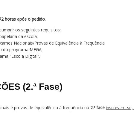
72 horas após o pedido
.
umprir os seguintes requisitos:
apelaria da escola;
Exames Nacionais/Provas de Equivalência à Frequência;
igo do programa MEGA;
ama "Escola Digital".
ÕES (2.ª Fase)
onais e provas de equivalência à frequência na
2.ª fase
inscrevem-se,