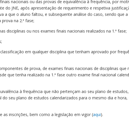
finais nacionais ou das provas de equivalência à frequência, por mo
te do JNE, após apresentação de requerimento e respetiva justificaçã
ova a que o aluno faltou, e subsequente análise do caso, sendo que a
 prova na 2.ª fase;
 disciplinas ou nos exames finais nacionais realizados na 1.ª fase;
s;
classificação em qualquer disciplina que tenham aprovado por frequ
omponentes de prova, de exames finais nacionais de disciplinas que
sde que tenha realizado na 1.ª fase outro exame final nacional cale
uivalência à frequência que não pertençam ao seu plano de estudos,
al do seu plano de estudos calendarizados para o mesmo dia e hora, 
 as inscrições, bem como a legislação em vigor (
aqui
).