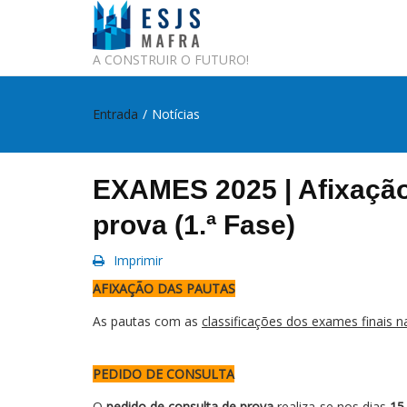
A CONSTRUIR O FUTURO!
Entrada
/
Notícias
EXAMES 2025 | Afixação
prova (1.ª Fase)
Imprimir
AFIXAÇÃO DAS PAUTAS
As pautas com as
classificações dos exames finais n
PEDIDO DE CONSULTA
O
pedido de consulta de prova
realiza-se nos dias
15