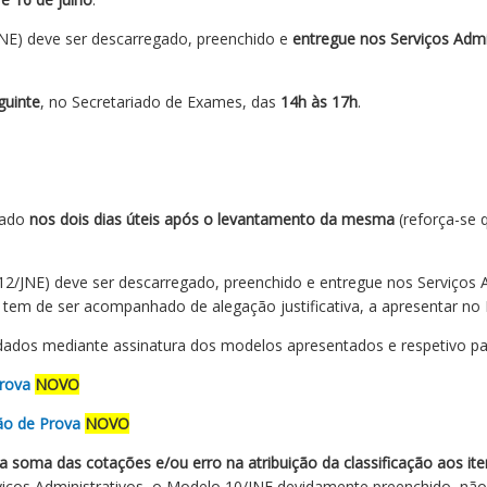
NE) deve ser descarregado, preenchido e
entregue nos Serviços Admi
guinte
, no Secretariado de Exames, das
14h às 17h
.
zado
nos dois dias úteis após o levantamento da mesma
(reforça-se q
2/JNE) deve ser descarregado, preenchido e entregue nos Serviços 
 tem de ser acompanhado de alegação justificativa, a apresentar no
idados mediante assinatura dos modelos apresentados e respetivo 
rova
NOVO
ção de Prova
NOVO
a soma das cotações e/ou erro na atribuição da classificação aos it
rviços Administrativos, o Modelo 10/JNE devidamente preenchido, n