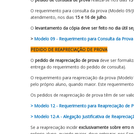
O requerimento para consulta da prova (Modelo 09/J
atendimento, nos dias
15 e 16 de julho
.
O
levantamento da cópia deve ser feito no dia útil se
>
Modelo 09 - Requerimento para Consulta da Prova
PEDIDO DE REAPRECIAÇÃO DE PROVA
O
pedido de reapreciação de prova
deve ser formali
entrega do requerimento do pedido de consulta).
O requerimento para reapreciação da prova (Modelo1
pelo próprio aluno, quando maior. Este requerimento
Os pedidos de reapreciação de prova têm de ser val
> Modelo 12 - Requerimento para Reapreciação de P
> Modelo 12-A - Alegação Justificativa de Reaprecia
Se a reapreciação incidir
exclusivamente sobre erro n
próprio aluno, quando maior, deve entregar, nos Se