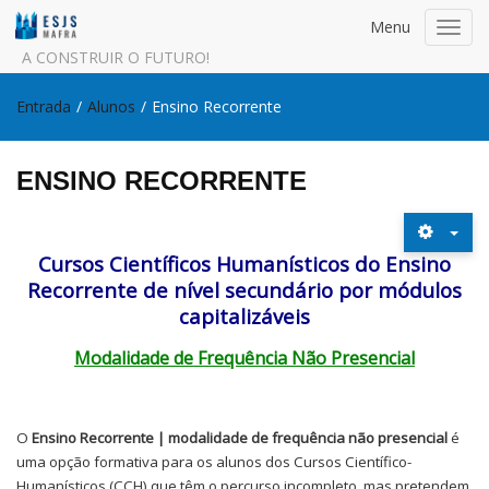
Menu
Toggl
navig
A CONSTRUIR O FUTURO!
Entrada
/
Alunos
/
Ensino Recorrente
ENSINO RECORRENTE
Cursos Científicos Humanísticos do Ensino
Recorrente
de nível secundário por módulos
capitalizáveis
Modalidade de Frequência Não Presencial
O
Ensino Recorrente
|
modalidade de frequência não presencial
é
uma opção formativa para os alunos dos Cursos Científico-
Humanísticos (CCH) que têm o percurso incompleto, mas pretendem