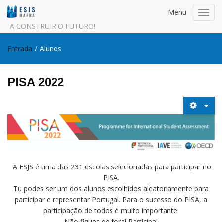
Menu
Toggl
navig
A CONSTRUIR O FUTURO!
Entrada
/
Alunos
PISA 2022
A ESJS é uma das 231 escolas selecionadas para participar no
PISA.
Tu podes ser um dos alunos escolhidos aleatoriamente para
participar e representar Portugal. Para o sucesso do PISA, a
participação de todos é muito importante.
Não fiques de fora! Participa!