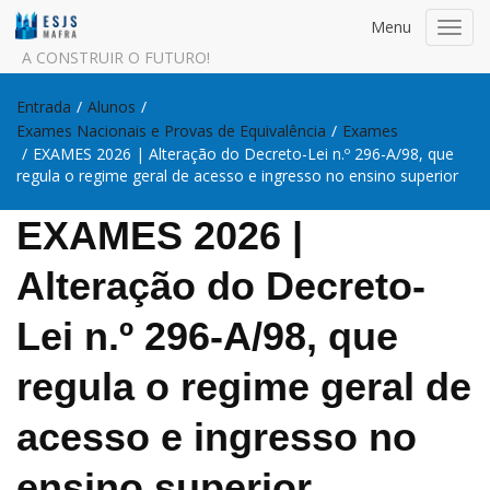
Menu
Toggl
navig
A CONSTRUIR O FUTURO!
Entrada
/
Alunos
/
Exames Nacionais e Provas de Equivalência
/
Exames
/
EXAMES 2026 | Alteração do Decreto-Lei n.º 296-A/98, que
regula o regime geral de acesso e ingresso no ensino superior
EXAMES 2026 |
Alteração do Decreto-
Lei n.º 296-A/98, que
regula o regime geral de
acesso e ingresso no
ensino superior