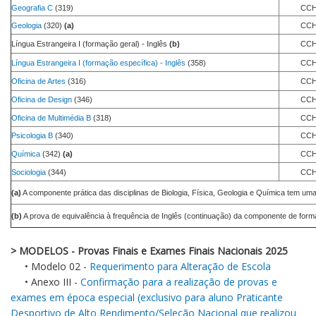
Geografia C
(319)
CCH
Geologia
(320)
(a)
CCH
Língua Estrangeira I (formação geral) - Inglês
(b)
CCH
Língua Estrangeira I (formação específica) - Inglês
(358)
CCH
Oficina de Artes
(316)
CCH
Oficina de Design
(346)
CCH
Oficina de Multimédia B
(318)
CCH
Psicologia B
(340)
CCH
Química
(342)
(a)
CCH
Sociologia
(344)
CCH
(a)
A componente prática das disciplinas de Biologia, Física, Geologia e Química tem uma
(b)
A prova de equivalência à frequência de Inglês (continuação) da componente de formaç
> MODELOS - Provas Finais e Exames Finais Nacionais 2025
• Modelo 02 -
Requerimento para Alteração de Escola
• Anexo III -
Confirmação para a realização de provas e
exames em época especial (exclusivo para aluno Praticante
Desportivo de Alto Rendimento/Seleção Nacional que realizou