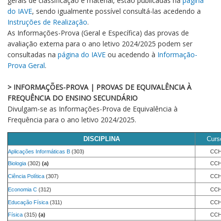
gerais de classificação e material, estão publicadas na
página
do IAVE
, sendo igualmente possível consultá-las acedendo a
Instruções de Realização
.
As Informações-Prova (Geral e Específica) das provas de
avaliação externa para o ano letivo 2024/2025 podem ser
consultadas na
página do IAVE
ou acedendo à
Informação-
Prova Geral
.
> INFORMAÇÕES-PROVA | PROVAS DE EQUIVALÊNCIA À
FREQUÊNCIA DO ENSINO SECUNDÁRIO
Divulgam-se as Informações-Prova de Equivalência à
Frequência para o ano letivo 2024/2025.
DISCIPLINA
Curs
Aplicações Informáticas B
(303)
CCH
Biologia
(302)
(a)
CCH
Ciência Política
(307)
CCH
Economia C
(312)
CCH
Educação Física
(311)
CCH
Física
(315)
(a)
CCH