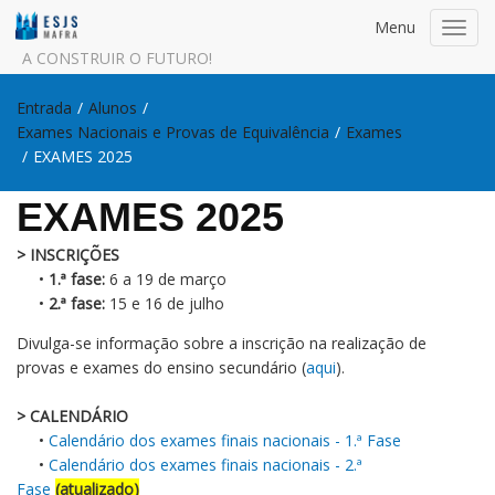
Menu
Toggl
navig
A CONSTRUIR O FUTURO!
Entrada
/
Alunos
/
Exames Nacionais e Provas de Equivalência
/
Exames
/
EXAMES 2025
EXAMES 2025
> INSCRIÇÕES
•
1.ª fase:
6 a 19 de março
•
2.ª fase:
15 e 16 de julho
Divulga-se informação sobre a inscrição na realização de
provas e exames do ensino secundário (
aqui
).
> CALENDÁRIO
•
Calendário dos exames finais nacionais - 1.ª Fase
•
Calendário dos exames finais nacionais - 2.ª
Fase
(atualizado)