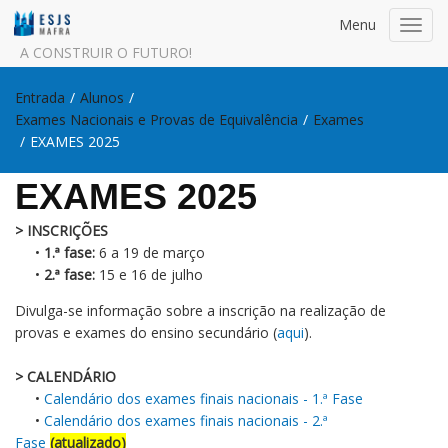
Menu
Toggl
navig
A CONSTRUIR O FUTURO!
Entrada
/
Alunos
/
Exames Nacionais e Provas de Equivalência
/
Exames
/
EXAMES 2025
EXAMES 2025
> INSCRIÇÕES
•
1.ª fase:
6 a 19 de março
•
2.ª fase:
15 e 16 de julho
Divulga-se informação sobre a inscrição na realização de
provas e exames do ensino secundário (
aqui
).
> CALENDÁRIO
•
Calendário dos exames finais nacionais - 1.ª Fase
•
Calendário dos exames finais nacionais - 2.ª
Fase
(atualizado)