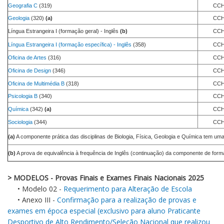
Geografia C
(319)
CCH
Geologia
(320)
(a)
CCH
Língua Estrangeira I (formação geral) - Inglês
(b)
CCH
Língua Estrangeira I (formação específica) - Inglês
(358)
CCH
Oficina de Artes
(316)
CCH
Oficina de Design
(346)
CCH
Oficina de Multimédia B
(318)
CCH
Psicologia B
(340)
CCH
Química
(342)
(a)
CCH
Sociologia
(344)
CCH
(a)
A componente prática das disciplinas de Biologia, Física, Geologia e Química tem uma
(b)
A prova de equivalência à frequência de Inglês (continuação) da componente de formaç
> MODELOS - Provas Finais e Exames Finais Nacionais 2025
• Modelo 02 -
Requerimento para Alteração de Escola
• Anexo III -
Confirmação para a realização de provas e
exames em época especial (exclusivo para aluno Praticante
Desportivo de Alto Rendimento/Seleção Nacional que realizou