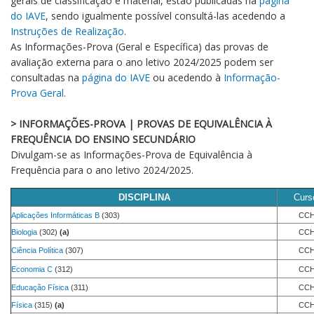
gerais de classificação e material, estão publicadas na
página
do IAVE
, sendo igualmente possível consultá-las acedendo a
Instruções de Realização
.
As Informações-Prova (Geral e Específica) das provas de
avaliação externa para o ano letivo 2024/2025 podem ser
consultadas na
página do IAVE
ou acedendo à
Informação-
Prova Geral
.
> INFORMAÇÕES-PROVA | PROVAS DE EQUIVALÊNCIA À
FREQUÊNCIA DO ENSINO SECUNDÁRIO
Divulgam-se as Informações-Prova de Equivalência à
Frequência para o ano letivo 2024/2025.
DISCIPLINA
Curs
Aplicações Informáticas B
(303)
CCH
Biologia
(302)
(a)
CCH
Ciência Política
(307)
CCH
Economia C
(312)
CCH
Educação Física
(311)
CCH
Física
(315)
(a)
CCH