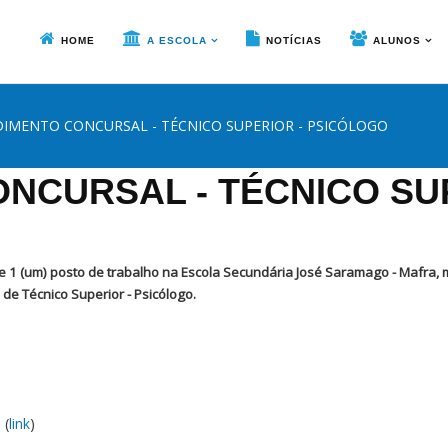
HOME
A ESCOLA
NOTÍCIAS
ALUNOS
IMENTO CONCURSAL - TÉCNICO SUPERIOR - PSICÓLOGO
NCURSAL - TÉCNICO SUP
1 (um) posto de trabalho na Escola Secundária José Saramago - Mafra, 
de Técnico Superior - Psicólogo.
 (
link
)