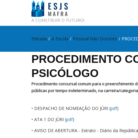
A CONSTRUIR O FUTURO!
Entrada
/
A Escola
/
Pessoal Não Docente
/
PROCED
PROCEDIMENTO CO
PSICÓLOGO
Procedimento concursal comum para o preenchimento de 
públicas por tempo indeterminado, na carreira/categoria 
• DESPACHO DE NOMEAÇÃO DO JÚRI (
pdf
)
• ATA 1 DO JÚRI (
pdf
)
• AVISO DE ABERTURA - Extrato - Diário da República