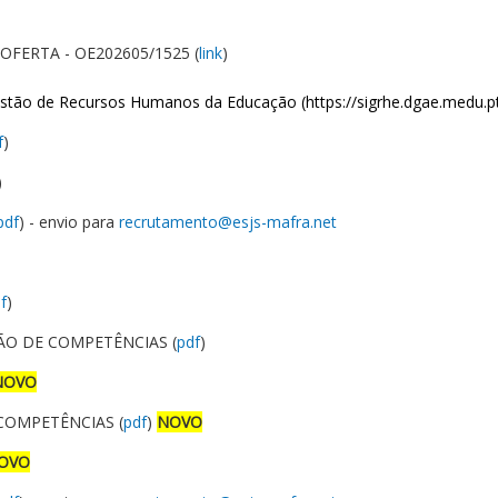
OFERTA - OE202605/1525 (
link
)
estão de Recursos Humanos da Educação (
https://sigrhe.dgae.medu.p
f
)
)
pdf
) - envio para
recrutamento@esjs-mafra.net
f
)
ÃO DE COMPETÊNCIAS (
pdf
)
NOVO
COMPETÊNCIAS (
pdf
)
NOVO
OVO