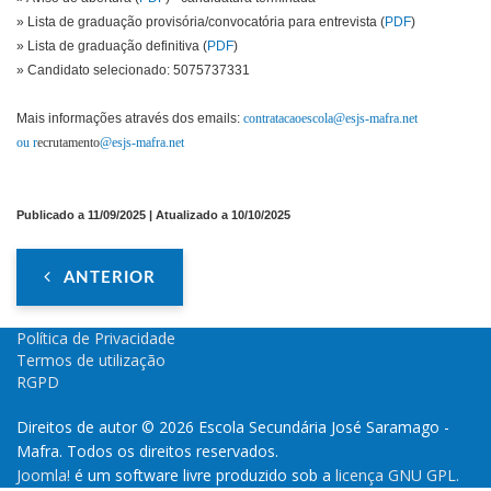
» Lista de graduação provisória/convocatória para entrevista (
PDF
)
» Lista de graduação definitiva (
PDF
)
» Candidato selecionado: 5075737331
Mais informações através dos emails:
contratacaoescola@esjs-mafra.net
ou r
ecrutamento
@esjs-mafra.net
Publicado a 11/09/2025 | Atualizado a 10/10/2025
ANTERIOR
Política de Privacidade
Termos de utilização
RGPD
Direitos de autor © 2026 Escola Secundária José Saramago -
Mafra. Todos os direitos reservados.
Joomla!
é um software livre produzido sob a
licença GNU GPL.