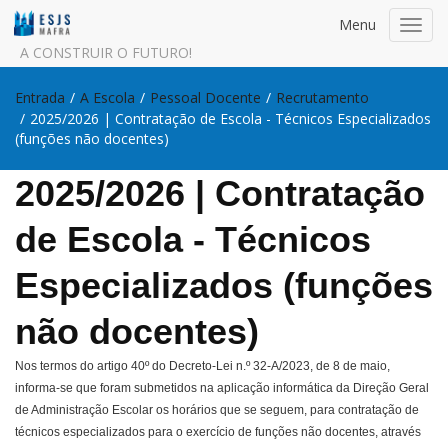
Menu
Toggl
navig
A CONSTRUIR O FUTURO!
Entrada
/
A Escola
/
Pessoal Docente
/
Recrutamento
/
2025/2026 | Contratação de Escola - Técnicos Especializados
(funções não docentes)
2025/2026 | Contratação
de Escola - Técnicos
Especializados (funções
não docentes)
Nos termos do artigo 40º do Decreto-Lei n.º 32-A/2023, de 8 de maio,
informa-se que foram submetidos na aplicação informática da Direção Geral
de Administração Escolar os horários que se seguem, para contratação de
técnicos especializados para o exercício de funções não docentes, através