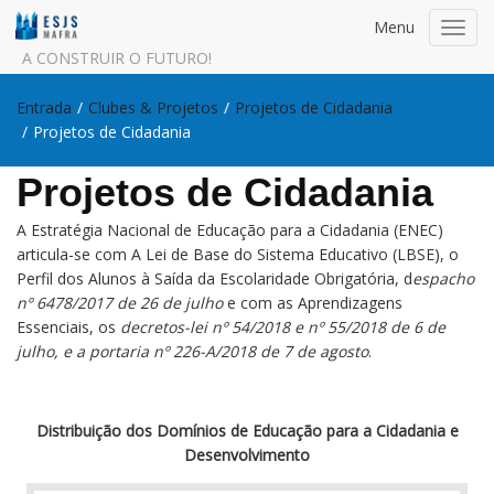
Menu
Toggl
navig
A CONSTRUIR O FUTURO!
Entrada
/
Clubes & Projetos
/
Projetos de Cidadania
/
Projetos de Cidadania
Projetos de Cidadania
A Estratégia Nacional de Educação para a Cidadania (ENEC)
articula-se com A Lei de Base do Sistema Educativo (LBSE), o
Perfil dos Alunos à Saída da Escolaridade Obrigatória, d
espacho
nº 6478/2017 de 26 de julho
e com as Aprendizagens
Essenciais, os
decretos-lei nº 54/2018 e nº 55/2018 de 6 de
julho, e a portaria nº 226-A/2018 de 7 de agosto
.
Distribuição dos Domínios de Educação para a Cidadania e
Desenvolvimento