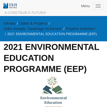
Menu
Toggl
navig
A CONSTRUIR O FUTURO!
Entrada
/
Clubes & Projetos
/
Clube Europeu “Saramago na Europa”
/
Projetos Erasmus+
/
2021 ENVIRONMENTAL EDUCATION PROGRAMME (EEP)
2021 ENVIRONMENTAL
EDUCATION
PROGRAMME (EEP)