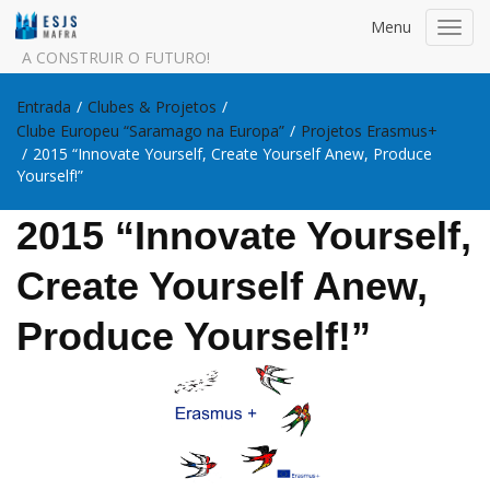
Menu
Toggl
navig
A CONSTRUIR O FUTURO!
Entrada
/
Clubes & Projetos
/
Clube Europeu “Saramago na Europa”
/
Projetos Erasmus+
/
2015 “Innovate Yourself, Create Yourself Anew, Produce
Yourself!”
2015 “Innovate Yourself,
Create Yourself Anew,
Produce Yourself!”